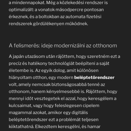
a mindennapokat. Még a közlekedési rendszer is
optimalizált: a vonatok másodpercre pontosan
érkeznek, és a boltokban az automata fizetési
rendszerek gördülékenyen működnek.
A felismerés: ideje modernizálni az otthonom
A japán utazásom után rájöttem, hogy szeretném ezt a
precíz és hatékony technológiát beépíteni a saját
életembe is. Az egyik dolog, amit különösen
hiányoltam otthon, egy modern
beléptetőrendszer
volt, amely nemcsak biztonságosabbá tenné az
otthonom, hanem kényelmesebbé is. Rájöttem, hogy
mennyi időt vesztegetek el azzal, hogy keresgélem a
kulcsaimat, vagy hogy feleslegesen cipelem
magammal azokat, amikor egy digitális
beléptetőrendszer ezt a problémát teljesen
kiiktathatná. Elkezdtem keresgélni, és hamar