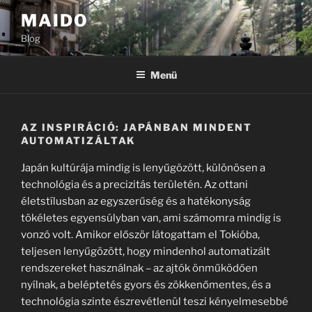
Tartalomhoz
MAIDO
Blog
Menü
AZ INSPIRÁCIÓ: JAPÁNBAN MINDENT
AUTOMATIZÁLTAK
Japán kultúrája mindig is lenyűgözött, különösen a
technológia és a precizitás területén. Az ottani
életstílusban az egyszerűség és a hatékonyság
tökéletes egyensúlyban van, ami számomra mindig is
vonzó volt. Amikor először látogattam el Tokióba,
teljesen lenyűgözött, hogy mindenhol automatizált
rendszereket használnak – az ajtók önműködően
nyílnak, a beléptetés gyors és zökkenőmentes, és a
technológia szinte észrevétlenül teszi kényelmesebbé