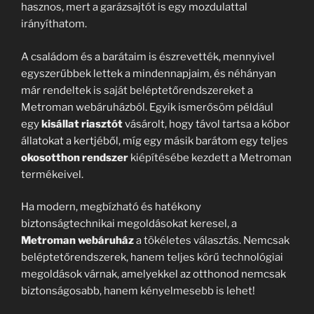
hasznos, mert a garázsajtót is egy mozdulattal
irányíthatom.
A családom és a barátaim is észrevették, mennyivel
egyszerűbbek lettek a mindennapjaim, és néhányan
már rendeltek is saját beléptetőrendszereket a
Metroman webáruházból. Egyik ismerősöm például
egy
kisállat riasztót
vásárolt, hogy távol tartsa a kóbor
állatokat a kertjéből, míg egy másik barátom egy teljes
okosotthon rendszer
kiépítésébe kezdett a Metroman
termékeivel.
Ha modern, megbízható és hatékony
biztonságtechnikai megoldásokat keresel, a
Metroman webáruház
a tökéletes választás. Nemcsak
beléptetőrendszerek, hanem teljes körű technológiai
megoldások várnak, amelyekkel az otthonod nemcsak
biztonságosabb, hanem kényelmesebb is lehet!