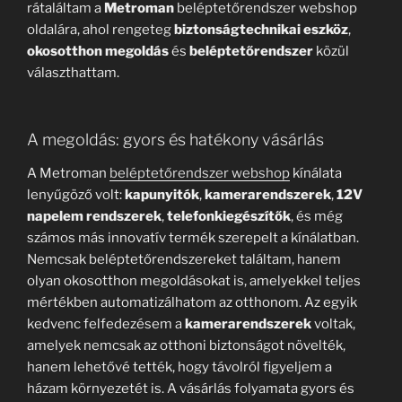
rátaláltam a
Metroman
beléptetőrendszer webshop
oldalára, ahol rengeteg
biztonságtechnikai eszköz
,
okosotthon megoldás
és
beléptetőrendszer
közül
választhattam.
A megoldás: gyors és hatékony vásárlás
A Metroman
beléptetőrendszer webshop
kínálata
lenyűgöző volt:
kapunyitók
,
kamerarendszerek
,
12V
napelem rendszerek
,
telefonkiegészítők
, és még
számos más innovatív termék szerepelt a kínálatban.
Nemcsak beléptetőrendszereket találtam, hanem
olyan okosotthon megoldásokat is, amelyekkel teljes
mértékben automatizálhatom az otthonom. Az egyik
kedvenc felfedezésem a
kamerarendszerek
voltak,
amelyek nemcsak az otthoni biztonságot növelték,
hanem lehetővé tették, hogy távolról figyeljem a
házam környezetét is. A vásárlás folyamata gyors és